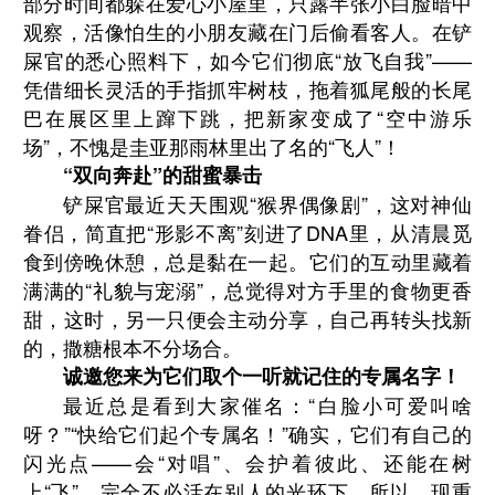
部分时间都躲在爱心小屋里，只露半张小白脸暗中
观察，活像怕生的小朋友藏在门后偷看客人。在铲
屎官的悉心照料下，如今它们彻底“放飞自我”——
凭借细长灵活的手指抓牢树枝，拖着狐尾般的长尾
巴在展区里上蹿下跳，把新家变成了“空中游乐
场”，不愧是圭亚那雨林里出了名的“飞人”！
“双向奔赴”的甜蜜暴击
铲屎官最近天天围观“猴界偶像剧”，这对神仙
眷侣，简直把“形影不离”刻进了DNA里，从清晨觅
食到傍晚休憩，总是黏在一起。它们的互动里藏着
满满的“礼貌与宠溺”，总觉得对方手里的食物更香
甜，这时，另一只便会主动分享，自己再转头找新
的，撒糖根本不分场合。
诚邀您来为它们取个一听就记住的专属名字！
最近总是看到大家催名：“白脸小可爱叫啥
呀？”“快给它们起个专属名！”确实，它们有自己的
闪光点——会“对唱”、会护着彼此、还能在树
上“飞”，完全不必活在别人的光环下。所以，现重