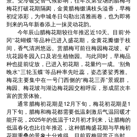
景。受冷暖交替气候影响，往年次第登场的腊梅与
梅花打破花期隔阂，金黄腊梅缀满枝头溢香，早梅
初绽添彩，为申城冬日勾勒出清雅画卷，也为即将
到来的马年新春添上一抹灵动花韵。
今年辰山腊梅花期较往年推迟近10天。目前‘外
冈’‘花蝴蝶’等品种已进入盛花期，金黄花瓣缀于枝
间，香气清冽悠远。赏腊梅可前往梅园梅花坡、矿
坑花园冬园入口及岩生植物园。与此同时，早梅品
种也提前绽放，已进入初花期，花量约一成。‘别角
晚水’‘三轮玉蝶’等品种率先吐蕊，姿态婆娑秀雅。
梅花主要集中在一号门西侧的“梅花三弄”景观群，
梅园、梅花坡与湖边梅花园交相呼应，形成层次丰
富的赏景体验。
通常腊梅初花期是12月下旬，梅花初花期是1
月下旬，腊梅和梅花都需要低温刺激后气温回暖才
能开花，2025年的低温于12月初才到来，让腊梅的
低温春化也比往年推迟，这种腊梅盛花期与早梅初
花期重叠的景象十分难得。目前双梅同赏正当时，