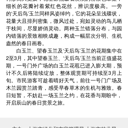
细长的花瓣衬着紫红色花丝，辨识度极高。一旁
的‘天后鸟’玉兰同样风姿绰约，它的花朵呈浅碟状，
花量大且排列密集，微风过处，宛如灵动的鸟儿栖
于枝间，尽显娇俏灵动。两种玉兰错落分布，与园
内错落的景致相映成趣，构成一幅层次分明、生机
盎然的春日画卷。
白玉兰、望春玉兰及‘天后鸟’玉兰的花期集中在
2至3月，其中望春玉兰、‘天后鸟’玉兰当前正值盛花
期，一号门外广场的白玉兰花苞已进入膨大期，预
计不久后将陆续绽放，整体观赏期可持续至3月上
旬。市民游客可趁着晴好天气，前往一号门广场及
木兰园赏兰踏青，感受早春草木的生机与雅致。春
日短暂，不妨赴一场玉兰之约，在花香与期盼中，
开启辰山的春日赏景之旅。