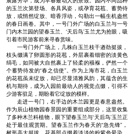
展露芳华，成为早春最动人的景致。园内不同品种
的玉兰次第登场、各具风姿，或孕育花苞、蓄势待
放，或悄然绽放、暗香浮动，勾勒出一幅生机盎然
的春日画卷。其中，一号门外广场的白玉兰与一号
门内木兰园的望春玉兰、‘天后鸟’玉兰尤为抢眼，吸
引着市民游客前来寻春赏味。
一号门外广场上，几株白玉兰枝干遒劲挺拔，
枝头缀满了卵圆形的花苞，外层裹着细密的淡黄色
绢毛，如同被大自然裹上了轻柔的襁褓，俨然一个
个蓄势待发的“春之信使”。作为上海市花，白玉兰
的花苞虽未绽放，却已尽显清雅风韵，其蕴含的生
机与期待，成为入园前最动人的视觉点缀，引得不
少游客驻足，期盼着它绽放的模样。
走进一号门，右手边的木兰园更是春意盎然。
作为辰山植物园春景园的重要组成部分，这里收集
了多种木兰科植物，眼下望春玉兰与‘天后鸟’玉兰正
处于最佳观赏期。望春玉兰作为春天的“急先锋”，
树形高大挺拔，花基部点缀着淡淡的粉紫色晕染，