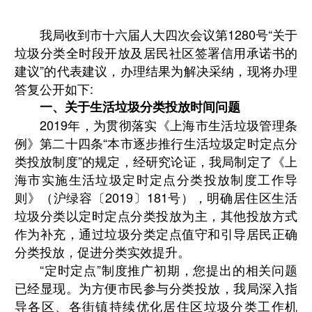
我局收到市
十六届人大
四次会议第
1280
号
“
关于
垃圾分类全时段开放及居民社区签署信用承诺书的
建议
”
的代表建议，办理结果为解决采纳，现将办理
答复公开如下
:
一、关于生活垃圾分类投放时间问题
2019
年，为贯彻落实《上海市生活垃圾管理条
例》第二十四条
“
本市逐步推行生活垃圾定时定点分
类投放制度
”
的规定，经研究论证，我局制定了《上
海市实施生活垃圾定时定点分类投放制度工作导
则》（沪绿容〔
2019
〕
181
号），明确居住区生活
垃圾分类以定时定点分类投放为主，其他投放方式
作为补充，通过垃圾分类定点值守和引导居民正确
分类投放，促进分类实效提升。
“
定时定点
”
制度推广初期，您提出的相关问题
已经显现。为方便市民参与分类投放，我局深入指
导各区、各街镇持续优化居住区垃圾分类工作机