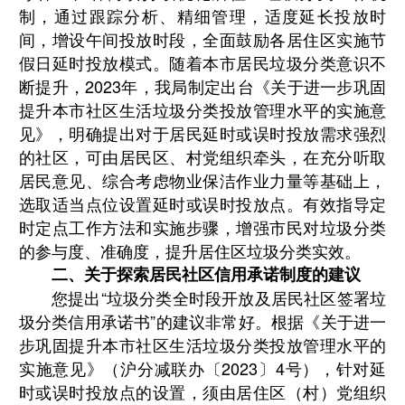
制，通过跟踪分析、精细管理，适度延长投放时
间，增设午间投放时段，全面鼓励各居住区实施节
假日延时投放模式。随着本市居民垃圾分类意识不
断提升，
2023
年，我局制定出台《关于进一步巩固
提升本市社区生活垃圾分类投放管理水平的实施意
见》，明确提出对于居民延时或误时投放需求强烈
的社区，可由居民区、村党组织牵头，在充分听取
居民意见、综合考虑物业保洁作业力量等基础上，
选取适当点位设置延时或误时投放点。有效指导定
时定点工作方法和实施步骤，增强市民对垃圾分类
的参与度、准确度，提升居住区垃圾分类实效。
二、关于探索居民社区信用承诺制度的建议
您提出
“
垃圾分类全时段开放及居民社区签署垃
圾分类信用承诺书
”
的建议非常好。根据《关于进一
步巩固提升本市社区生活垃圾分类投放管理水平的
实施意见》（沪分减联办〔
2023
〕
4
号），针对延
时或误时投放点的设置，须由居住区（村）党组织