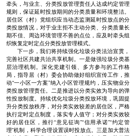
牵头，与业主、分类投放管理责任人达成约定管理
规则，保证延时投放期间的分类质量和环境整洁。
居住区（村）党组织应当动态监测延时投放点的分
类投放情况，对于业主拒不主动分类、分类质量长
期不佳、周边环境管理不善的点位，应及时牵头组
织恢复定时定点分类投放管理模式。
下一步，我们将持续强化垃圾分类法治宣贯，
完善社区共建共治共享机制。一是做强垃圾分类基
层治理机制。深化党建引领、多方参与的工作格
局，指导居（村）委会协助做好组织宣传工作，推
动
“
一小区一方案
”
纳入小区管理规约，压实物业分
类投放管理责任。二是推进以分类实效为导向的弹
性投放制度。持续优化垃圾分类投放环境，巩固提
升分类投放秩序，对分类实效较差的居住区，严格
执行定时定点制度，落实专人值守；对分类实效较
好的居住区，推行
“
意见征询
”“
信用承诺
”“
约定管
理
”
机制，科学合理设置误时投放点。三是加大普法