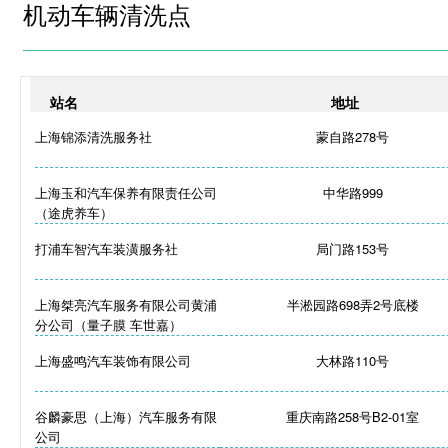
机动车辆清洗点
站名
地址
上海锦添清洗服务社
蒙自路278号
上海玉和汽车保养有限责任公司
中华路999
（途虎养车）
打浦车智汽车装潢服务社
局门路153号
上海桀亮汽车服务有限公司黄浦
半淞园路698弄2号底楼
分公司（量子膜 车世嘉）
上海盛鸣汽车装饰有限公司
大林路110号
谷麟豪思（上海）汽车服务有限
重庆南路258号B2-01室
公司