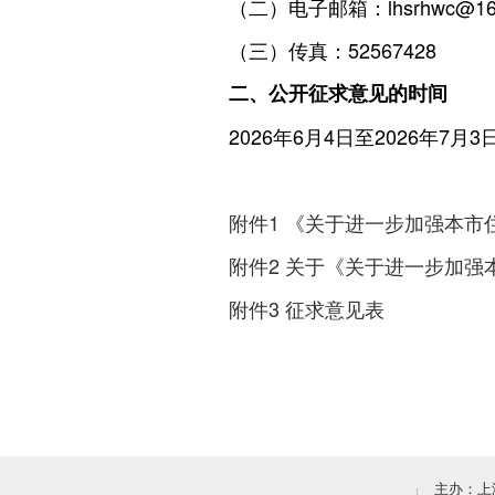
（二）电子邮箱：
lhsrhwc@1
（三）传真：
52567428
二、公开征求意见的时间
2026
年
6
月
4
日至
2026
年
7
月
3
附件
1
《关于进一步加强本市
附件
2
关于《关于进一步加强
附件
3
征求意见表
主办：上